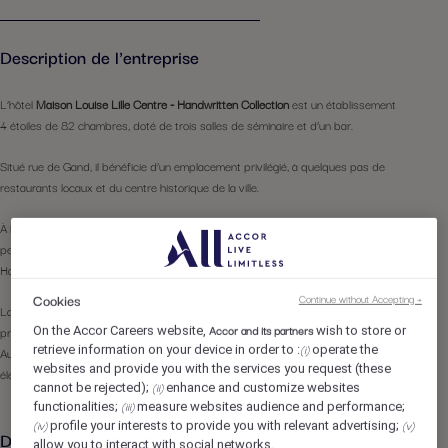
Description de l'entreprise
L’hôtel
Maison Louise Lille Centre - Handwritten Collection
est un établissement
4 étoiles de 82 chambres, doté de trois salles de séminaire et d’un bar.
Situé rue de Gand, il bénéficie d’un emplacement privilégié, à quelques pas de
restaurants locaux et du centre historique de la ville.
À la suite de travaux de rénovation et d’agrandissement, l’hôtel a récemment fait
peau neuve et opéré un changement de marque, passant de Mercure à
Handwritten Collection, la nouvelle marque boutique du groupe Accor.
Cookies
Continue without Accepting →
La thématique de notre établissement s’inspire de la passion de son
Accor and its partners
propriétaire : le rallye automobile.
On the Accor Careers website,
wish to store or
(i)
retrieve information on your device in order to :
operate the
Au cœur de nos interactions, nous cultivons un art du service alliant passion,
websites and provide you with the services you request (these
élégance et convivialité.
(ii)
cannot be rejected);
enhance and customize websites
(iii)
functionalities;
measure websites audience and performance;
(iv)
(v)
profile your interests to provide you with relevant advertising;
Description du poste
allow you to interact with social networks.