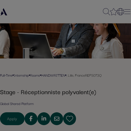
Full-Time
Internship
Rooms
HANDWRITTEN
, Lille, France
REF5073Q
Stage - Réceptionniste polyvalent(e)
Global Shared Platform
Apply