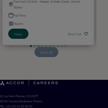
Fairmont Orchid - Hawaii, Kohala Coast, United
States
Full-Time
Rooms
Apply
Shortlist
View all
82 rue Henri Farman, CS 20077
92130 Issy-les-Moulineaux, France
TEL: +33 (0)1 45 38 86 00