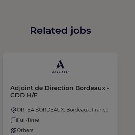
Related jobs
Adjoint de Direction Bordeaux -
P
CDD H/F
ORFEA BORDEAUX, Bordeaux, France
Full-Time
Others