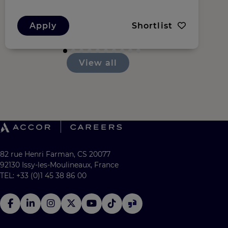
Apply
Shortlist
View all
82 rue Henri Farman, CS 20077
92130 Issy-les-Moulineaux, France
TEL: +33 (0)1 45 38 86 00