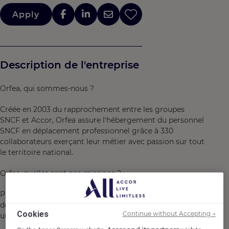
Apply
Description de l'entreprise
Orfea, qui sommes-nous ?
Créée en 2003 du rapprochement entre les groupes
SNCF et Accor, Orfea assure l'hébergement du personnel
SNCF en déplacement professionnel grâce à 330
collaborateurs exerçant leur métier avec passion sur tout
le territoire national.
Orfea, quelles sont nos missions ?
Proposer un hébergement sur-mesure au sein du réseau
des résidences Orfea et des prestataires hôteliers pour
Cookies
Continue without Accepting →
une activité d 1.3 million de nuitées/an.