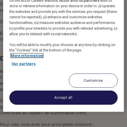
Accor and its partners
On the Accor Careers website,
wish to
Offrir des solutions clef en main pour l'organisation de
store or retrieve information on your device in order to :
operate
(i)
réunions et de séminaires.
the websites and provide you with the services you request (these
cannot be rejected);
enhance and customize websites
(ii)
Orfea, quelles sont nos valeurs ?
functionalities;
measure websites audience and performance;
(iii)
profile your interests to provide you with relevant advertising;
(iv)
(v)
Engagement, coopération, satisfaction client, sens de
allow you to interact with social networks.
l'hospitalité.
You will be able to modify your choices at any time by clicking on
the "Cookies" link at the bottom of the page.
More information
Description du poste
Our partners
Nous recherchons pour notre Résidence ORFEA Paris
Charolais (150 chambres), un(e) Employé(e) Polyvalent(e)
Customise
en CDI, 15h/semaine. Le poste est à pourvoir dès que
possible le samedi et dimanche : 07h00 - 15h15
Accept all
Rattaché(e) au Directeur de Résidence, vous êtes le
garant du bon déroulement du petit déjeuner et vous
contribuez au respect de la promesse client.
Pour cela, vous avez pour principales missions :