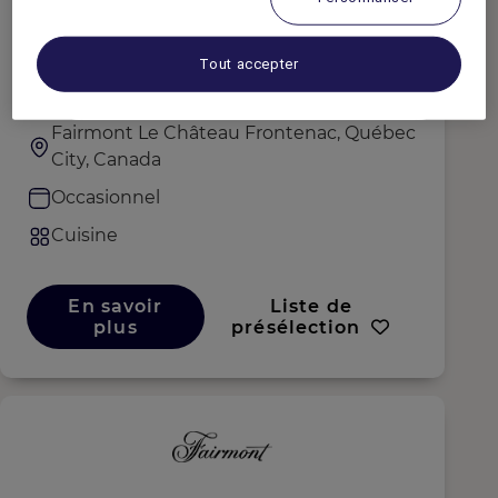
Plongeur·euse (H/F/D) -
Tout accepter
Saisonnier
Fairmont Le Château Frontenac, Québec
City, Canada
Occasionnel
Cuisine
En savoir
Liste de
plus
présélection