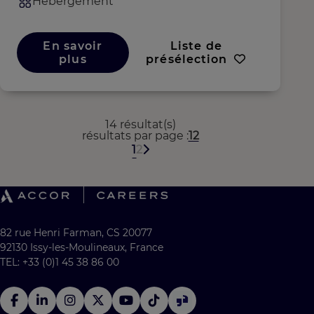
Hébergement
En savoir
Liste de
plus
présélection
14 résultat(s)
résultats par page
12
1
2
82 rue Henri Farman, CS 20077
92130 Issy-les-Moulineaux, France
TEL: +33 (0)1 45 38 86 00