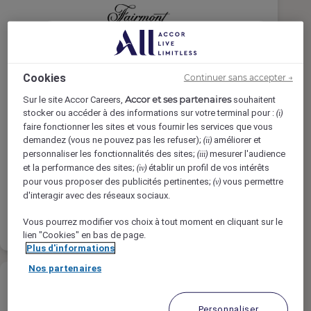
Associé aux ventes au détail
Cookies
(Temps plein) - Boutique
Continuer sans accepter →
Fairmont Québec
Accor et ses partenaires
Sur le site Accor Careers,
souhaitent
Fairmont Stores, Québec City, Canada
stocker ou accéder à des informations sur votre terminal pour :
(i)
faire fonctionner les sites et vous fournir les services que vous
Temps Complet
demandez (vous ne pouvez pas les refuser);
améliorer et
(ii)
personnaliser les fonctionnalités des sites;
mesurer l'audience
(iii)
Retail
et la performance des sites;
établir un profil de vos intérêts
(iv)
pour vous proposer des publicités pertinentes;
vous permettre
(v)
d'interagir avec des réseaux sociaux.
En savoir
Liste de
plus
présélection
Vous pourrez modifier vos choix à tout moment en cliquant sur le
lien "Cookies" en bas de page.
Plus d'informations
Nos partenaires
Personnaliser