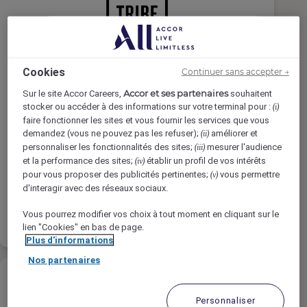
FR - Réceptionniste de nuit TRIBE
Cookies
Continuer sans accepter →
Paris Clichy (H/F/X)
Accor et ses partenaires
Sur le site Accor Careers,
souhaitent
stocker ou accéder à des informations sur votre terminal pour :
(i)
TRIBE Paris Clichy, Clichy, France
faire fonctionner les sites et vous fournir les services que vous
demandez (vous ne pouvez pas les refuser);
améliorer et
(ii)
Temps Complet
personnaliser les fonctionnalités des sites;
mesurer l'audience
(iii)
Hébergement
et la performance des sites;
établir un profil de vos intérêts
(iv)
pour vous proposer des publicités pertinentes;
vous permettre
(v)
d'interagir avec des réseaux sociaux.
En savoir
Liste de
Vous pourrez modifier vos choix à tout moment en cliquant sur le
plus
présélection
lien "Cookies" en bas de page.
Plus d'informations
Nos partenaires
Personnaliser