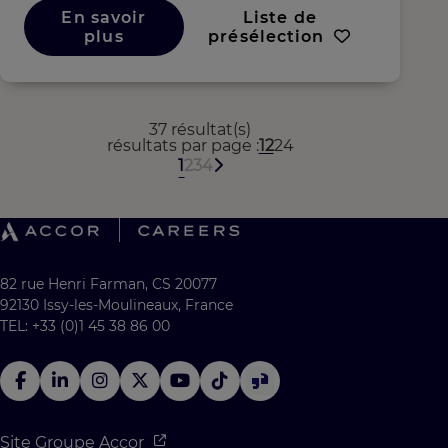
En savoir
Liste de
plus
présélection
37 résultat(s)
résultats par page
12
24
1
2
3
4
82 rue Henri Farman, CS 20077
92130 Issy-les-Moulineaux, France
TEL: +33 (0)1 45 38 86 00
Site Groupe Accor