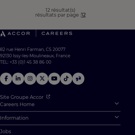
12 résultat(s)
résultats par page
12
82 rue Henri Farman, CS 20077
92130 Issy-les-Moulineaux, France
TEL: +33 (0)1 45 38 86 00
Site Groupe Accor
Careers Home
Expan
Accor Tech & Digital
Information
Expan
Pourquoi Rejoindre Accor
Données personnelles
Jobs
Stages et Alternances