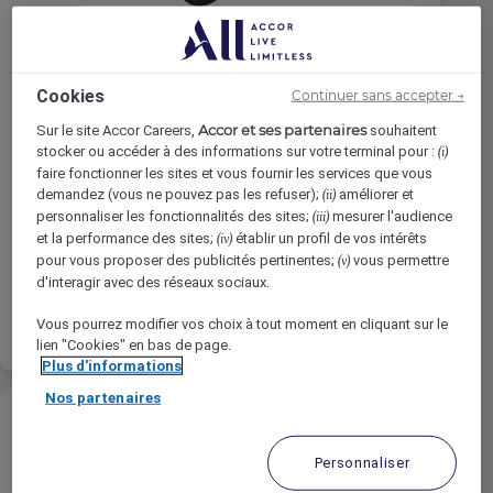
Senior Sales Manager
Cookies
Continuer sans accepter →
Accor et ses partenaires
Sur le site Accor Careers,
souhaitent
stocker ou accéder à des informations sur votre terminal pour :
(i)
MANTIS AL BAHA, Al Bahah, Saudi Arabia
faire fonctionner les sites et vous fournir les services que vous
Temps Complet
demandez (vous ne pouvez pas les refuser);
améliorer et
(ii)
personnaliser les fonctionnalités des sites;
mesurer l'audience
(iii)
Sales & Marketing
et la performance des sites;
établir un profil de vos intérêts
(iv)
pour vous proposer des publicités pertinentes;
vous permettre
(v)
d'interagir avec des réseaux sociaux.
En savoir
Liste de
plus
présélection
Vous pourrez modifier vos choix à tout moment en cliquant sur le
lien "Cookies" en bas de page.
Plus d'informations
Nos partenaires
Personnaliser