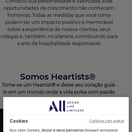
Conosco, sua personalidade é valorizada, suas
oportunidades de crescimento não conhecem
fronteiras. Todas as medidas que você toma
podem ter um impacto positivo e memorável
sobre a experiência de nossos clientes, seus
colegas e, também, no planeta, contribuindo para
a arte da hospitalidade responsável.
Somos Heartists® ​
Torne-se um Heartist® e deixe seu coração guiá-
lo em um mundo onde a vida pulsa com paixão
Cookies
Continue sem aceitar
Accor e seus parceiros
Nos sites Careers,
desejam armazenar