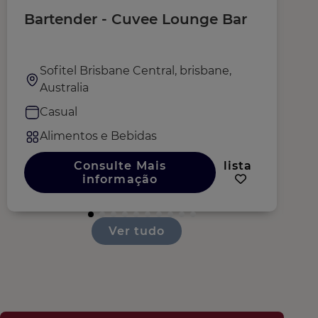
Bartender - Cuvee Lounge Bar
F
Sofitel Brisbane Central, brisbane,
Australia
Casual
Alimentos e Bebidas
Consulte Mais
lista
informação
Ver tudo