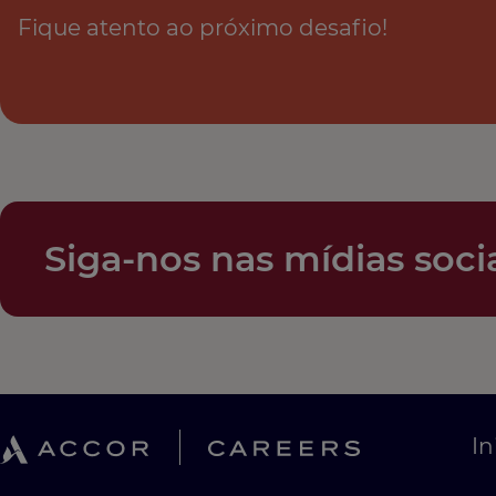
Fique atento ao próximo desafio! ​​​​​​
Siga-nos nas mídias soci
In