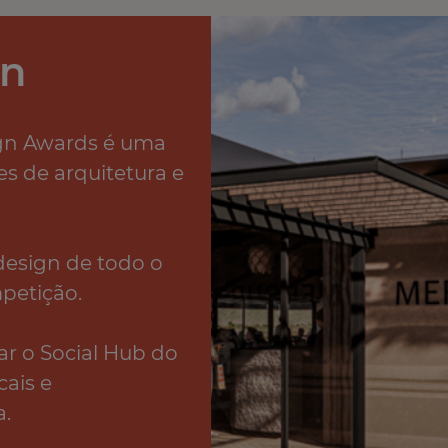
gn
ign Awards é uma
s de arquitetura e
design de todo o
etição. ​
ar o Social Hub do
cais e
.​