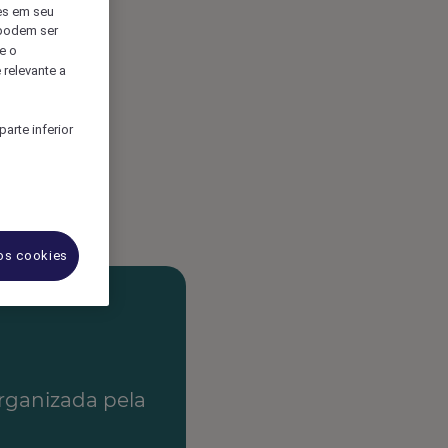
es em seu
 podem ser
e o
 relevante a
arte inferior
 os cookies
organizada pela