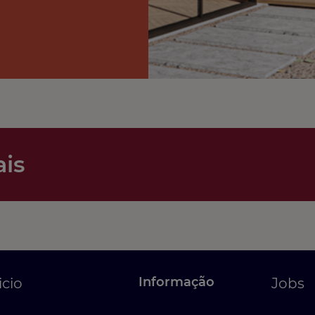
ais
Informação
icio
Jobs