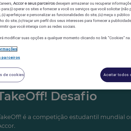
Accor e seus parceiros
Careers,
desejam armazenar ou recuperar informaçõ
ar experiências inovadoras e empoderar a
 para:
operar os sites e fornecer a você os serviços que você solicitar (não
(i)
);
aperfeiçoar e personalizar as funcionalidades do site;
meça o público 
(ii)
(iii)
res em hospitalidade.
o do site;
traçar um perfil dos seus interesses para fornecer a publicidade
(iv)
mitir que você interaja com as redes sociais.
ntes a trabalharem os problemas da vida
á modificar suas opções a qualquer momento clicando no link "Cookies" na p
e pioneira que contribui positivamente
ormações
des interpessoais.
 parceiros
s de cookies
Aceitar todos
TakeOff! Desafio
TakeOff! é a competição estudantil mundial 
ccor. ​