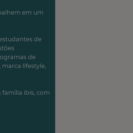
rabalhem em um
 estudantes de
stões
programas de
marca lifestyle,
família ibis, com