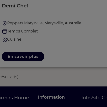
Demi Chef
Peppers Marysville, Marysville, Australia
Temps Complet
Cuisine
En savoir plus
résultat(s)
Information
areers Home
Jobs
Site G