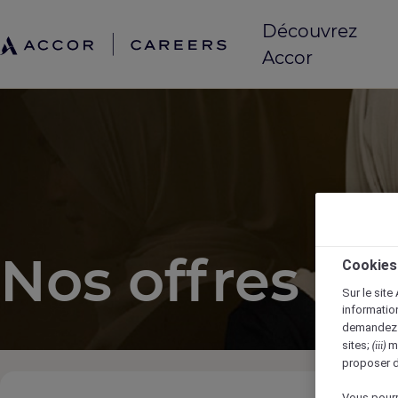
Découvrez
Accor
Nos offres d'
Cookies
Sur le site
information
demandez (
sites;
me
(iii)
proposer d
3 
Vous pourr