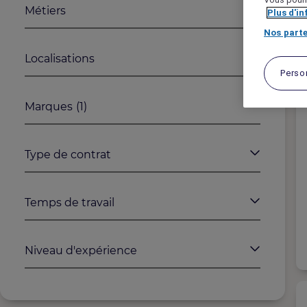
Métiers
Plus d'i
Nos parte
Localisations
Perso
Marques
(1)
Type de contrat
Temps de travail
Niveau d'expérience