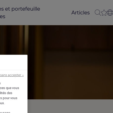
 et portefeuille
Articles
es
sans accepter →
s
vices que vous
lités des
êts pour vous
aux.
de page.