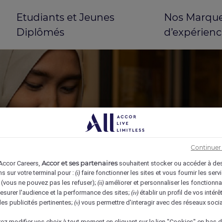
Etudiants et Jeunes
Nos Marques
Diplômés
d’expérienc
emploi
Continuer 
Accor et ses partenaires
 Accor Careers,
souhaitent stocker ou accéder à de
s sur votre terminal pour :
faire fonctionner les sites et vous fournir les ser
(i)
vous ne pouvez pas les refuser);
améliorer et personnaliser les fonctionna
(ii)
surer l'audience et la performance des sites;
établir un profil de vos intér
(iv)
es publicités pertinentes;
vous permettre d'interagir avec des réseaux soci
(v)
résultat(s)
ez modifier vos choix à tout moment en cliquant sur le lien "Cookies" en bas 