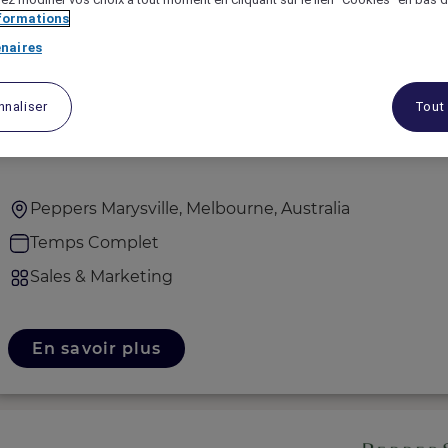
nformations
naires
nnaliser
Tout
Director of Sales
Peppers Marysville, Melbourne, Australia
Temps Complet
Sales & Marketing
En savoir plus