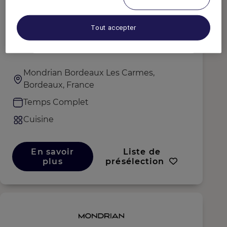
Tout accepter
Commis de pâtisserie
Mondrian Bordeaux Les Carmes,
Bordeaux, France
Temps Complet
Cuisine
En savoir
Liste de
plus
présélection