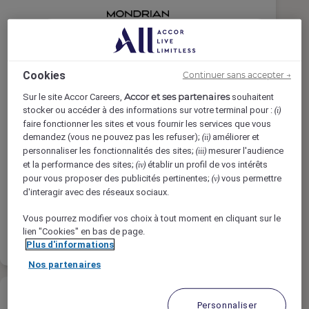
Demi Chef(fe) de partie PDJ -
Cookies
Continuer sans accepter →
CDD / CDI
Accor et ses partenaires
Sur le site Accor Careers,
souhaitent
stocker ou accéder à des informations sur votre terminal pour :
(i)
Mondrian Bordeaux Les Carmes,
faire fonctionner les sites et vous fournir les services que vous
Bordeaux, France
demandez (vous ne pouvez pas les refuser);
améliorer et
(ii)
personnaliser les fonctionnalités des sites;
mesurer l'audience
(iii)
Temps Complet
et la performance des sites;
établir un profil de vos intérêts
(iv)
Cuisine
pour vous proposer des publicités pertinentes;
vous permettre
(v)
d'interagir avec des réseaux sociaux.
Vous pourrez modifier vos choix à tout moment en cliquant sur le
En savoir
Liste de
lien "Cookies" en bas de page.
plus
présélection
Plus d'informations
Nos partenaires
Personnaliser