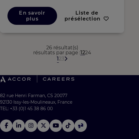
En savoir
Liste de
plus
présélection
26 résultat(s)
résultats par page
12
24
1
2
3
82 rue Henri Farman, CS 20077
92130 Issy-les-Moulineaux, France
TEL: +33 (0)1 45 38 86 00