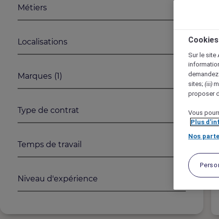
Métiers
1
2
Cookies
Localisations
Sur le site
information
demandez (
Marques
(1)
sites;
me
(iii)
proposer d
Type de contrat
Vous pourr
Plus d'i
Nos parte
Temps de travail
Perso
Niveau d'expérience