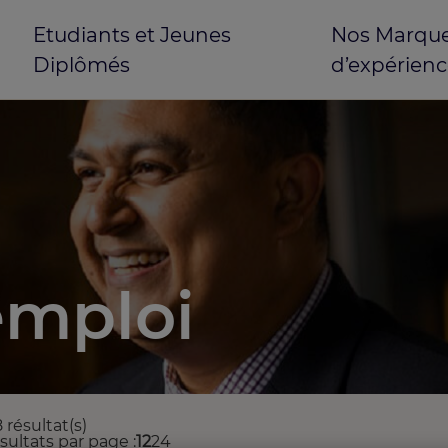
Etudiants et Jeunes
Nos Marques
Diplômés
d’expérienc
emploi
 résultat(s)
ésultats par page
12
24