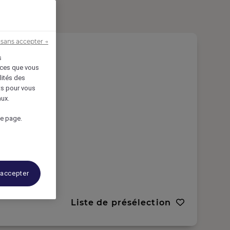
sans accepter →
s
vices que vous
lités des
êts pour vous
aux.
de page.
 accepter
Liste de présélection