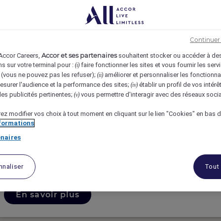
3
Continuer 
Accor et ses partenaires
 Accor Careers,
souhaitent stocker ou accéder à de
s sur votre terminal pour :
faire fonctionner les sites et vous fournir les ser
(i)
vous ne pouvez pas les refuser);
améliorer et personnaliser les fonctionna
(ii)
surer l'audience et la performance des sites;
établir un profil de vos intér
(iv)
Guest Experience Agent
es publicités pertinentes;
vous permettre d'interagir avec des réseaux soci
(v)
ez modifier vos choix à tout moment en cliquant sur le lien "Cookies" en bas 
nformations
HYDE MELBOURNE PLACE, Melbourne, Australia
naires
Temps Complet
Hébergement
nnaliser
Tout
En savoir plus