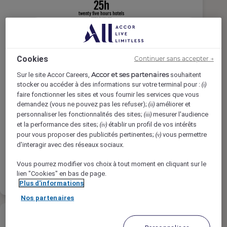
Sales Coordinator (m/f/d)
Cookies
Continuer sans accepter →
Accor et ses partenaires
Sur le site Accor Careers,
souhaitent
25hours Hotel Duesseldorf Das Tour,
stocker ou accéder à des informations sur votre terminal pour :
(i)
faire fonctionner les sites et vous fournir les services que vous
Düsseldorf, Germany
demandez (vous ne pouvez pas les refuser);
améliorer et
(ii)
Temps Complet
personnaliser les fonctionnalités des sites;
mesurer l'audience
(iii)
et la performance des sites;
établir un profil de vos intérêts
(iv)
Sales & Marketing
pour vous proposer des publicités pertinentes;
vous permettre
(v)
d'interagir avec des réseaux sociaux.
En savoir
Liste de
Vous pourrez modifier vos choix à tout moment en cliquant sur le
plus
présélection
lien "Cookies" en bas de page.
Plus d'informations
Nos partenaires