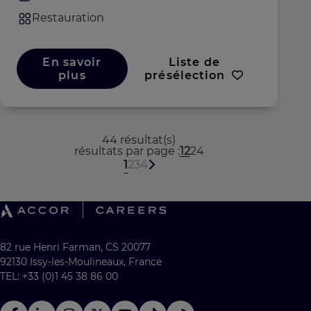
Restauration
En savoir
Liste de
plus
présélection
44 résultat(s)
résultats par page
12
24
1
2
3
4
82 rue Henri Farman, CS 20077
92130 Issy-les-Moulineaux, France
TEL: +33 (0)1 45 38 86 00