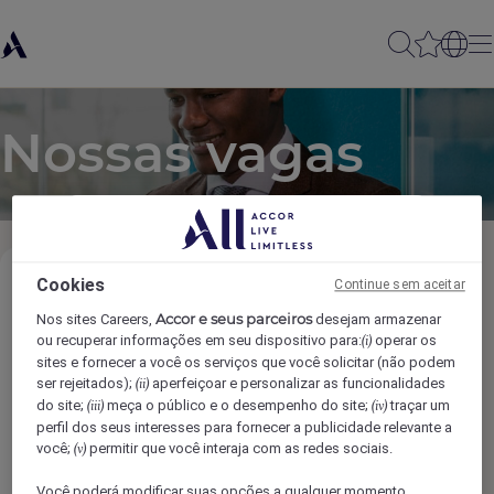
Nossas vagas
Cookies
Continue sem aceitar
Áreas
Accor e seus parceiros
Nos sites Careers,
desejam armazenar
ou recuperar informações em seu dispositivo para:
operar os
(i)
sites e fornecer a você os serviços que você solicitar (não podem
Localizações
ser rejeitados);
aperfeiçoar e personalizar as funcionalidades
(ii)
do site;
meça o público e o desempenho do site;
traçar um
(iii)
(iv)
perfil dos seus interesses para fornecer a publicidade relevante a
Marcas
você;
permitir que você interaja com as redes sociais.
(v)
Você poderá modificar suas opções a qualquer momento