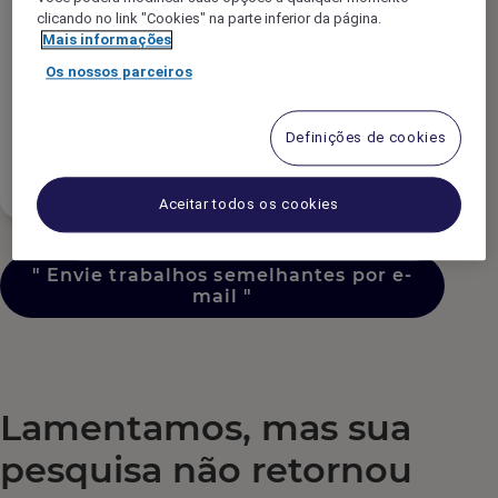
Tipo de Contrato
clicando no link "Cookies" na parte inferior da página.
Mais informações
Os nossos parceiros
Jornada de Trabalho
Definições de cookies
Nível de Experiência
Aceitar todos os cookies
"
Envie trabalhos semelhantes por e-
mail
"
Lamentamos, mas sua
pesquisa não retornou