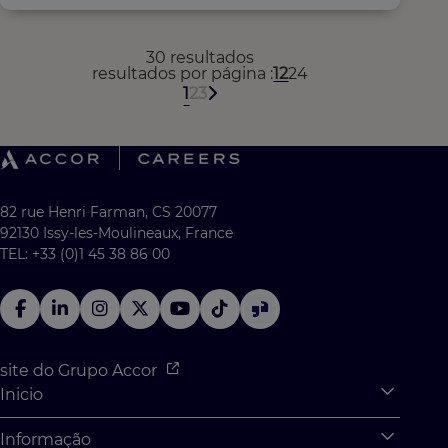
30 resultados
resultados por página
12
24
1
2
3
82 rue Henri Farman, CS 20077
92130 Issy-les-Moulineaux, France
TEL: +33 (0)1 45 38 86 00
site do Grupo Accor
Inicio
Expan
O que podemos te oferecer?
Informação
Expan