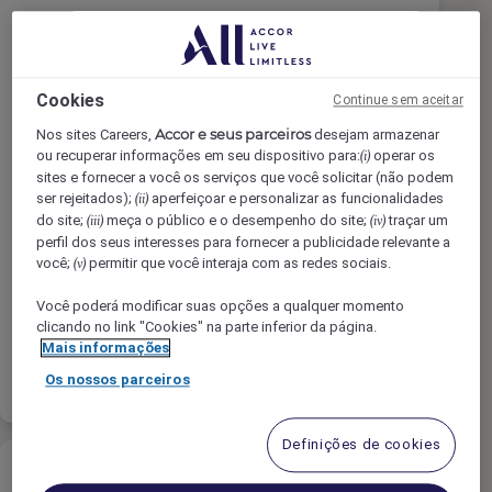
Chef de Partie - Breman Brasserie
Cookies
Continue sem aceitar
[ Hoxton Lloyd ]
Accor e seus parceiros
Nos sites Careers,
desejam armazenar
ou recuperar informações em seu dispositivo para:
operar os
(i)
sites e fornecer a você os serviços que você solicitar (não podem
THE HOXTON, LLOYD, Amsterdam,
ser rejeitados);
aperfeiçoar e personalizar as funcionalidades
(ii)
Netherlands
do site;
meça o público e o desempenho do site;
traçar um
(iii)
(iv)
Integral
perfil dos seus interesses para fornecer a publicidade relevante a
você;
permitir que você interaja com as redes sociais.
(v)
Culinária
Você poderá modificar suas opções a qualquer momento
clicando no link "Cookies" na parte inferior da página.
Mais informações
Consulte Mais
lista
informação
Os nossos parceiros
Definições de cookies