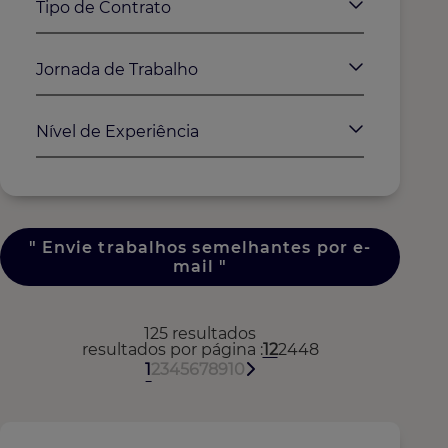
Tipo de Contrato
Jornada de Trabalho
Nível de Experiência
"
Envie trabalhos semelhantes por e-
mail
"
125 resultados
resultados por página
12
24
48
1
2
3
4
5
6
7
8
9
10