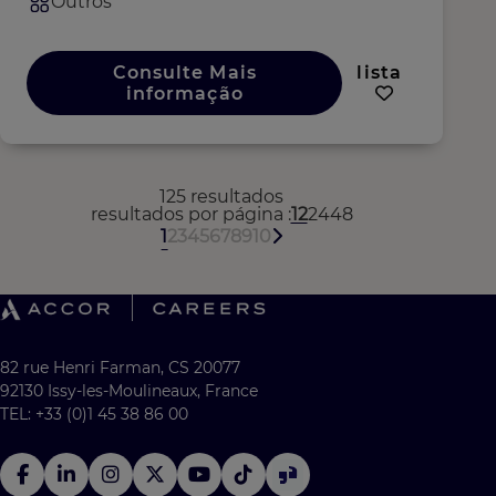
Outros
Consulte Mais
lista
informação
125 resultados
resultados por página
12
24
48
1
2
3
4
5
6
7
8
9
10
82 rue Henri Farman, CS 20077
92130 Issy-les-Moulineaux, France
TEL: +33 (0)1 45 38 86 00