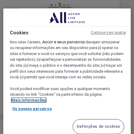
Receptionist
Cookies
Continue sem aceitar
Accor e seus parceiros
Nos sites Careers,
desejam armazenar
ou recuperar informações em seu dispositivo para:
operar os
(i)
Rixos Bab Al Bahr, Ras Al-Khaimah,
sites e fornecer a você os serviços que você solicitar (não podem
United Arab Emirates
ser rejeitados);
aperfeiçoar e personalizar as funcionalidades
(ii)
do site;
meça o público e o desempenho do site;
traçar um
(iii)
(iv)
Integral
perfil dos seus interesses para fornecer a publicidade relevante a
Governança
você;
permitir que você interaja com as redes sociais.
(v)
Você poderá modificar suas opções a qualquer momento
clicando no link "Cookies" na parte inferior da página.
Consulte Mais
lista
Mais informações
informação
Os nossos parceiros
Definições de cookies