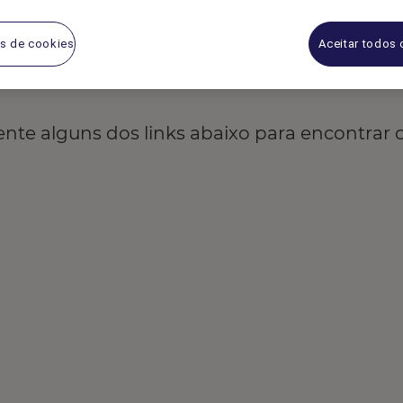
Lamentamos, mas sua
s de cookies
Aceitar todos
retornou resultados.
ente alguns dos links abaixo para encontrar 