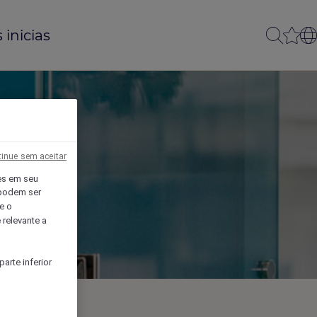
 inicias
inue sem aceitar
es em seu
 podem ser
e o
 relevante a
arte inferior