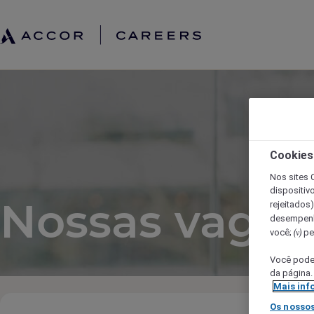
Cookies
Nos sites 
dispositivo
Nossas vagas
rejeitados
desempenh
você;
per
(v)
Você poder
da página.
Mais inf
Os nossos