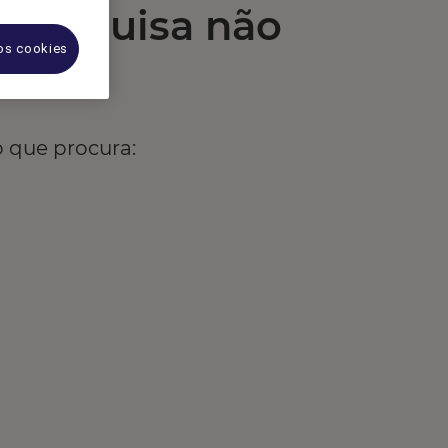
 pesquisa não
 os cookies
o que procura: