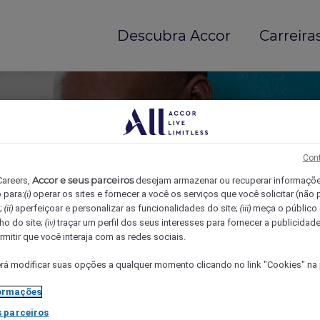
Descubra Accor
Carreiras
Cont
Accor e seus parceiros
Careers,
desejam armazenar ou recuperar informaçõ
 para:
operar os sites e fornecer a você os serviços que você solicitar (não
(i)
);
aperfeiçoar e personalizar as funcionalidades do site;
meça o público 
(ii)
(iii)
o do site;
traçar um perfil dos seus interesses para fornecer a publicidade
(iv)
mitir que você interaja com as redes sociais.
á modificar suas opções a qualquer momento clicando no link "Cookies" na p
ormações
 parceiros