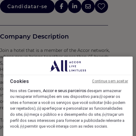
Candidatar-se
Company Description
Join a hotel that is a member of the Accor network,
whose group brings together more than 45 brands,
5,500 hotels, 10,000 restaurants and lifestyle destinations.
Here, we believe in you and what you bring to the table.
There are many opportunities for development and
Cookies
Continue sem aceitar
advancement. Every gesture, every smile, every action,
contributes to creating a positive and memorable
Accor e seus parceiros
Nos sites Careers,
desejam armazenar
impact for our customers, our colleagues and also for
ou recuperar informações em seu dispositivo para:
operar os
(i)
our planet. Together, we embody the vision of
sites e fornecer a você os serviços que você solicitar (não podem
responsible hospitality.
ser rejeitados);
aperfeiçoar e personalizar as funcionalidades
(ii)
do site;
meça o público e o desempenho do site;
traçar um
(iii)
(iv)
Take the opportunity to become a Heartist®, and let
perfil dos seus interesses para fornecer a publicidade relevante a
your heart guide you in this world where life beats faster.
você;
permitir que você interaja com as redes sociais.
(v)