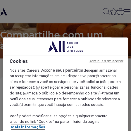
Compartilhe com um
amigo
Cookies
Continue sem aceitar
Accor e seus parceiros
Nos sites Careers,
desejam armazenar
ou recuperar informações em seu dispositivo para:
operar os
(i)
sites e fornecer a você os serviços que você solicitar (não podem
ser rejeitados);
aperfeiçoar e personalizar as funcionalidades
Banquet Chef
(ii)
do site;
meça o público e o desempenho do site;
traçar um
(iii)
(iv)
perfil dos seus interesses para fornecer a publicidade relevante a
Nome do remetente
*
você;
permitir que você interaja com as redes sociais.
(v)
Você poderá modificar suas opções a qualquer momento
clicando no link "Cookies" na parte inferior da página.
Mais informações