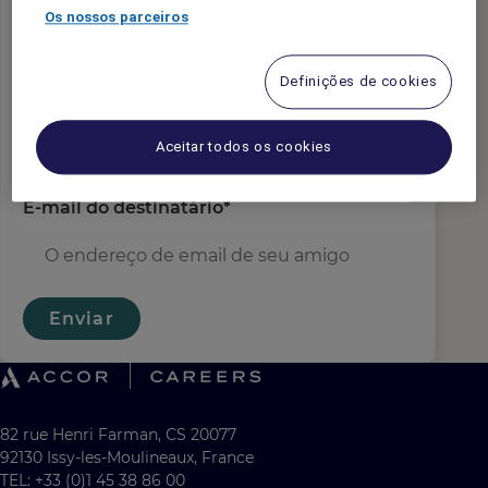
e-mail do remetente
*
Os nossos parceiros
Definições de cookies
Nome do Destinatário
*
Aceitar todos os cookies
E-mail do destinatário
*
Enviar
82 rue Henri Farman, CS 20077
92130 Issy-les-Moulineaux, France
TEL: +33 (0)1 45 38 86 00