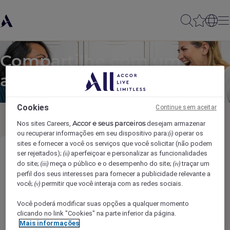
Compartilhe com um
amigo
Cookies
Continue sem aceitar
Accor e seus parceiros
Nos sites Careers,
desejam armazenar
ou recuperar informações em seu dispositivo para:
operar os
(i)
sites e fornecer a você os serviços que você solicitar (não podem
ser rejeitados);
aperfeiçoar e personalizar as funcionalidades
Butler -Russian Speaking
(ii)
do site;
meça o público e o desempenho do site;
traçar um
(iii)
(iv)
perfil dos seus interesses para fornecer a publicidade relevante a
Nome do remetente
*
você;
permitir que você interaja com as redes sociais.
(v)
Você poderá modificar suas opções a qualquer momento
clicando no link "Cookies" na parte inferior da página.
Mais informações