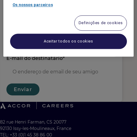
e-mail do remetente
*
Os nossos parceiros
Definições de cookies
Nome do Destinatário
*
Aceitar todos os cookies
E-mail do destinatário
*
Enviar
82 rue Henri Farman, CS 20077
92130 Issy-les-Moulineaux, France
TEL: +33 (0)1 45 38 86 00