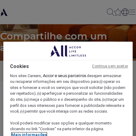
Compartilhe com um
amigo
Cookies
Continue sem aceitar
Accor e seus parceiros
Nos sites Careers,
desejam armazenar
ou recuperar informações em seu dispositivo para:
operar os
(i)
sites e fornecer a você os serviços que você solicitar (não podem
Anfitrião (a) de Hospedagem (Recepção)
ser rejeitados);
aperfeiçoar e personalizar as funcionalidades
(ii)
do site;
meça o público e o desempenho do site;
traçar um
(iii)
(iv)
12x36 das 19h as 7h- Ibis São José do Rio
perfil dos seus interesses para fornecer a publicidade relevante a
Preto/SP
você;
permitir que você interaja com as redes sociais.
(v)
Você poderá modificar suas opções a qualquer momento
Nome do remetente
*
clicando no link "Cookies" na parte inferior da página.
Mais informações