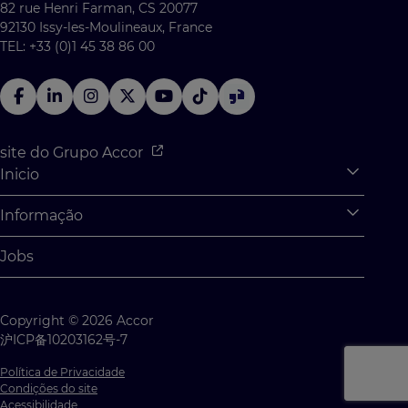
82 rue Henri Farman, CS 20077
92130 Issy-les-Moulineaux, France
TEL: +33 (0)1 45 38 86 00
site do Grupo Accor
Inicio
Expan
O que podemos te oferecer?
Informação
Expan
Estágios e aprendizs
Informações Pessoais
Jobs
Oportunidades para graduados
Gerenciamento de Cookies
Desafios dos alunos
Mapa do site
Copyright © 2026 Accor
Fale Conosco
沪ICP备10203162号-7
Política de Privacidade
Condições do site
Acessibilidade