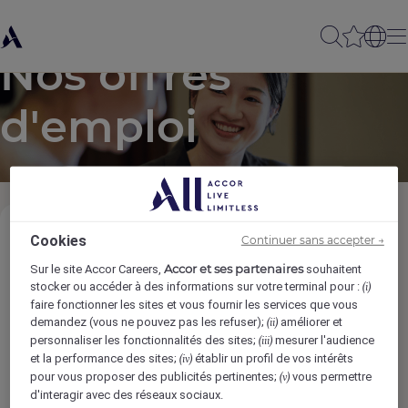
Nos offres
d'emploi
Cookies
Continuer sans accepter →
Métiers
Accor et ses partenaires
Sur le site Accor Careers,
souhaitent
stocker ou accéder à des informations sur votre terminal pour :
(i)
Localisations
faire fonctionner les sites et vous fournir les services que vous
demandez (vous ne pouvez pas les refuser);
améliorer et
(ii)
personnaliser les fonctionnalités des sites;
mesurer l'audience
(iii)
Marques
et la performance des sites;
établir un profil de vos intérêts
(iv)
pour vous proposer des publicités pertinentes;
vous permettre
(v)
d'interagir avec des réseaux sociaux.