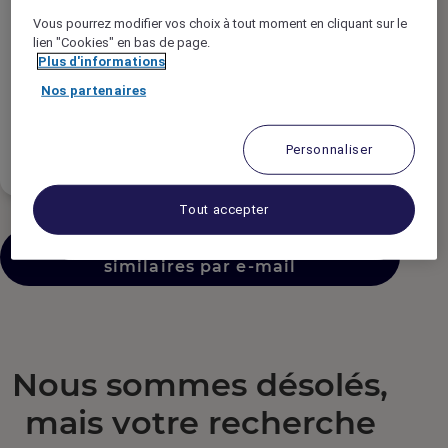
Type de contrat
Vous pourrez modifier vos choix à tout moment en cliquant sur le
lien "Cookies" en bas de page.
Plus d'informations
Temps de travail
Nos partenaires
Niveau d'expérience
Personnaliser
Tout accepter
Envoyer des offres d’emploi
similaires par e-mail
Nous sommes désolés,
mais votre recherche