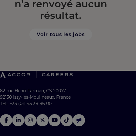
n’a renvoyé aucun
résultat.
Voir tous les jobs
82 rue Henri Farman, CS 20077
92130 Issy-les-Moulineaux, France
TEL: +33 (0)1 45 38 86 00