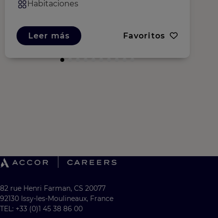
Habitaciones
Leer más
Favoritos
82 rue Henri Farman, CS 20077
92130 Issy-les-Moulineaux, France
TEL: +33 (0)1 45 38 86 00