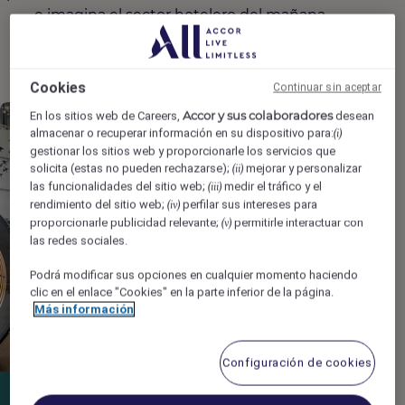
e imagina el sector hotelero del mañana.
Cookies
Continuar sin aceptar
Accor y sus colaboradores
En los sitios web de Careers,
desean
almacenar o recuperar información en su dispositivo para:
(i)
gestionar los sitios web y proporcionarle los servicios que
solicita (estas no pueden rechazarse);
mejorar y personalizar
(ii)
las funcionalidades del sitio web;
medir el tráfico y el
(iii)
rendimiento del sitio web;
perfilar sus intereses para
(iv)
proporcionarle publicidad relevante;
permitirle interactuar con
(v)
las redes sociales.
Podrá modificar sus opciones en cualquier momento haciendo
clic en el enlace "Cookies" en la parte inferior de la página.
Más información
Configuración de cookies