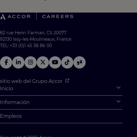
82 rue Henri Farman, CS 20077
92130 Issy-les-Moulineaux, France
TEL: +33 (0)1 45 38 86 00
sitio web del Grupo Accor
Inicio
Expan
¿Qué hay para ti?
Información
Expan
Prácticas y aprendizaje
Información personal
Empleos
Oportunidades para graduados
Configuración
Desafíos para los estudiantes
Mapa del sitio