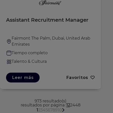
Assistant Recruitment Manager
Fairmont The Palm, Dubai, United Arab
Emirates
Tiempo completo
Talento & Cultura
Leer más
Favoritos
973 resultado(s)
resultados por página
12
24
48
1
2
3
4
5
6
7
8
9
10