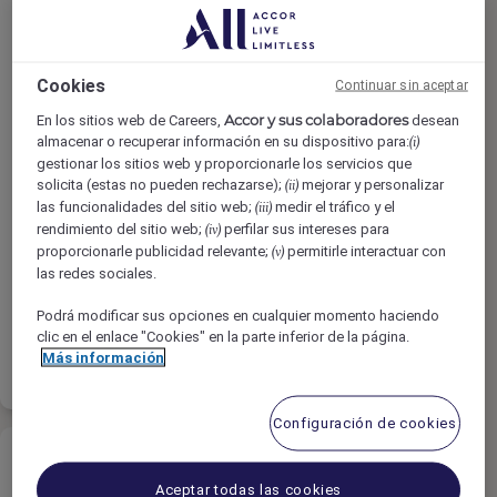
Cookies
Continuar sin aceptar
Reservation Agent
Accor y sus colaboradores
En los sitios web de Careers,
desean
almacenar o recuperar información en su dispositivo para:
(i)
gestionar los sitios web y proporcionarle los servicios que
Fairmont Baku - Flame Towers, Baku,
solicita (estas no pueden rechazarse);
mejorar y personalizar
(ii)
las funcionalidades del sitio web;
medir el tráfico y el
(iii)
Azerbaijan
rendimiento del sitio web;
perfilar sus intereses para
(iv)
Tiempo completo
proporcionarle publicidad relevante;
permitirle interactuar con
(v)
las redes sociales.
Ventas & Marketing
Podrá modificar sus opciones en cualquier momento haciendo
clic en el enlace "Cookies" en la parte inferior de la página.
Leer más
Favoritos
Más información
Configuración de cookies
Aceptar todas las cookies