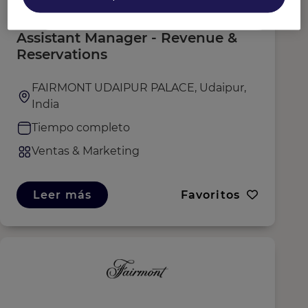
Assistant Manager - Revenue &
Reservations
FAIRMONT UDAIPUR PALACE, Udaipur,
India
Tiempo completo
Ventas & Marketing
Leer más
Favoritos