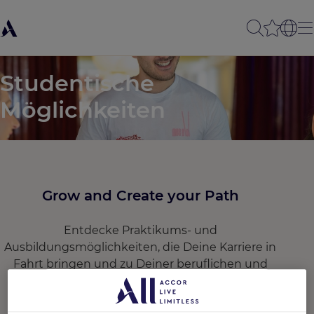
Studentische
Möglichkeiten
Grow and Create your Path
Entdecke Praktikums- und
Ausbildungsmöglichkeiten, die Deine Karriere in
Fahrt bringen und zu Deiner beruflichen und
persönlichen Weiterentwicklung beitragen!
Werde Teil der Heartists®-Community und