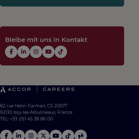
Bleibe mit uns in Kontakt
82 rue Henri Farman, CS 20077
92130 Issy-les-Moulineaux, France
TEL: +33 (0)1 45 38 86 00