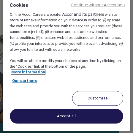
Cookies
Continue without Accepting →
gestalte die Gastfreundschaft der Zukunft mit.
Accor and its partners
On the Accor Careers website,
wish to
store or retrieve information on your device in order to :
operate
(i)
the websites and provide you with the services you request (these
cannot be rejected);
enhance and customize websites
(ii)
functionalities;
measure websites audience and performance;
(iii)
profile your interests to provide you with relevant advertising;
(iv)
(v)
allow you to interact with social networks.
You will be able to modify your choices at any time by clicking on
the "Cookies" link at the bottom of the page.
More information
Our partners
Customise
Accept all