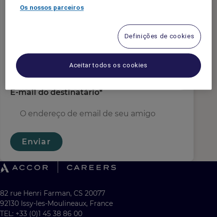
e-mail do remetente
*
Os nossos parceiros
Definições de cookies
Nome do Destinatário
*
Aceitar todos os cookies
E-mail do destinatário
*
Enviar
82 rue Henri Farman, CS 20077
92130 Issy-les-Moulineaux, France
TEL: +33 (0)1 45 38 86 00