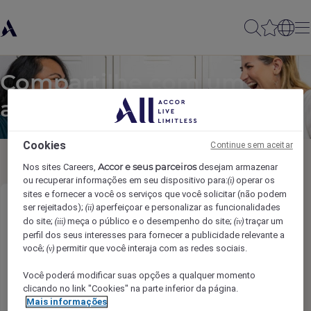
Compartilhe com um
amigo
Cookies
Continue sem aceitar
Accor e seus parceiros
Nos sites Careers,
desejam armazenar
ou recuperar informações em seu dispositivo para:
operar os
(i)
sites e fornecer a você os serviços que você solicitar (não podem
ser rejeitados);
aperfeiçoar e personalizar as funcionalidades
Assistant Food & Beverage Manager
(ii)
do site;
meça o público e o desempenho do site;
traçar um
(iii)
(iv)
perfil dos seus interesses para fornecer a publicidade relevante a
Nome do remetente
*
você;
permitir que você interaja com as redes sociais.
(v)
Você poderá modificar suas opções a qualquer momento
clicando no link "Cookies" na parte inferior da página.
Mais informações