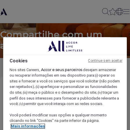
Compartilhe com um
amigo
Cookies
Continue sem aceitar
Accor e seus parceiros
Nos sites Careers,
desejam armazenar
ou recuperar informações em seu dispositivo para:
operar os
(i)
sites e fornecer a você os serviços que você solicitar (não podem
ser rejeitados);
aperfeiçoar e personalizar as funcionalidades
Chef de Partie
(ii)
do site;
meça o público e o desempenho do site;
traçar um
(iii)
(iv)
perfil dos seus interesses para fornecer a publicidade relevante a
Nome do remetente
*
você;
permitir que você interaja com as redes sociais.
(v)
Você poderá modificar suas opções a qualquer momento
clicando no link "Cookies" na parte inferior da página.
Mais informações