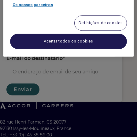
e-mail do remetente
*
Os nossos parceiros
Definições de cookies
Nome do Destinatário
*
Aceitar todos os cookies
E-mail do destinatário
*
Enviar
82 rue Henri Farman, CS 20077
92130 Issy-les-Moulineaux, France
TEL: +33 (0)1 45 38 86 00