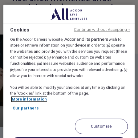
masuk ke dunia yang penuh
dengan sukacita.
Cookies
Continue without Accepting →
Accor and its partners
On the Accor Careers website,
wish to
store or retrieve information on your device in order to :
operate
(i)
the websites and provide you with the services you request (these
cannot be rejected);
enhance and customize websites
(ii)
functionalities;
measure websites audience and performance;
(iii)
profile your interests to provide you with relevant advertising;
(iv)
(v)
allow you to interact with social networks.
Press Play
You will be able to modify your choices at any time by clicking on
the "Cookies" link at the bottom of the page.
More information
Our partners
Customise