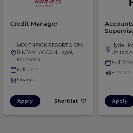
Credit Manager
Accounts
Supervis
MOVENPICK RESORT & SPA
Hyde Hot
BINTAN LAGOON, Lagoi,
United A
Indonesia
Full-Tim
Full-Time
Finance
Finance
Apply
Shortlist
Apply