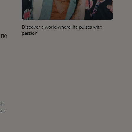
t
Discover a world where life pulses with
passion
 110
les
ale