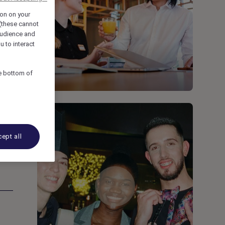
ion on your
 (these cannot
udience and
u to interact
he bottom of
ept all