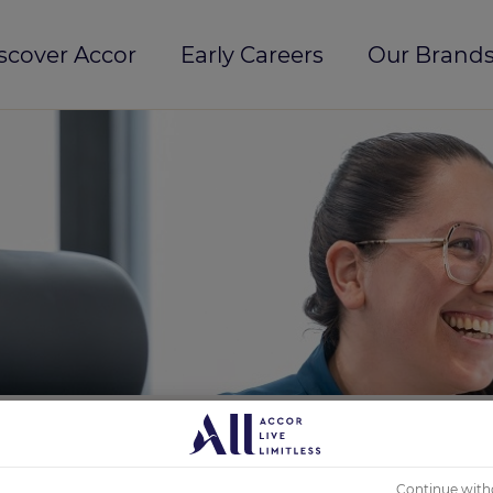
scover Accor
Early Careers
Our Brands
Continue with