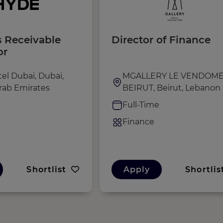
 Receivable
Director of Finance
or
el Dubai, Dubai,
MGALLERY LE VENDOM
rab Emirates
BEIRUT, Beirut, Lebanon
e
Full-Time
Finance
Shortlist
Apply
Shortlis