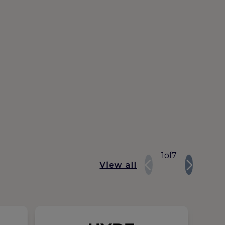
1
of
7
View all