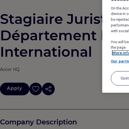
On the Acc
Stagiaire Juriste F
device in o
be rejecte
performan
Département Fisca
with socia
You will be
International
the page.
More inf
Our partn
Accor HQ
Cus
Apply
Company Description