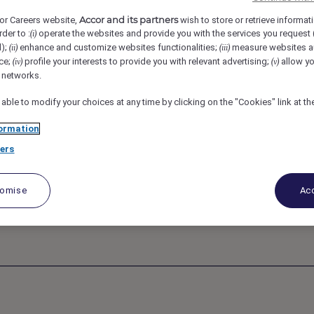
Accor and its partners
or Careers website,
wish to store or retrieve informat
iscaliste (H/F/X) –
rder to :
operate the websites and provide you with the services you request
(i)
d);
enhance and customize websites functionalities;
measure websites a
(ii)
(iii)
ce;
profile your interests to provide you with relevant advertising;
allow yo
(iv)
(v)
lité France et
l networks.
 able to modify your choices at any time by clicking on the "Cookies" link at t
ormation
ers
tomise
Acc