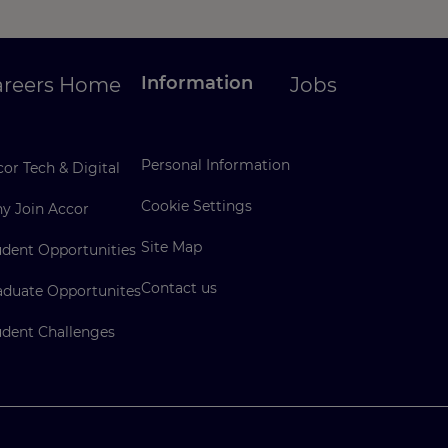
Information
areers Home
Jobs
Personal Information
or Tech & Digital
Cookie Settings
y Join Accor
Site Map
udent Opportunities
Contact us
aduate Opportunites
udent Challenges