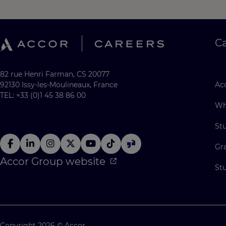
C
82 rue Henri Farman, CS 20077
92130 Issy-les-Moulineaux, France
Acc
TEL: +33 (0)1 45 38 86 00
Wh
St
Gr
Accor Group website
St
Copyright 2026 © Accor