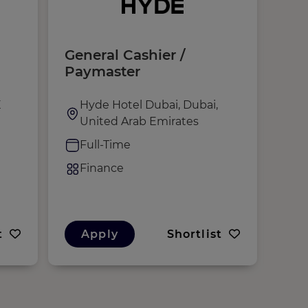
General Cashier /
Aux
Paymaster
Adm
E
Hyde Hotel Dubai, Dubai,
i
United Arab Emirates
d
Full-Time
F
Finance
F
t
Apply
Shortlist
A