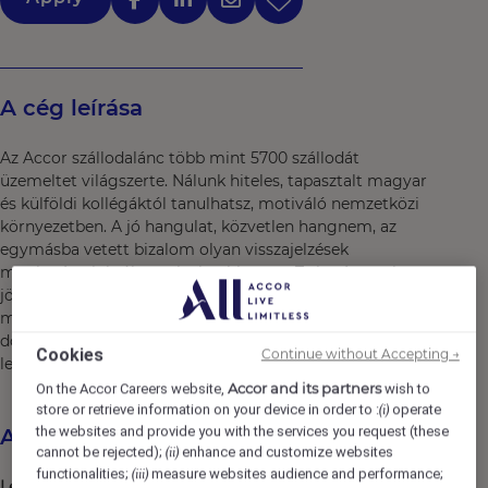
A cég leírása
Az Accor szállodalánc több mint 5700 szállodát
üzemeltet világszerte. Nálunk hiteles, tapasztalt magyar
és külföldi kollégáktól tanulhatsz, motiváló nemzetközi
környezetben. A jó hangulat, közvetlen hangnem, az
egymásba vetett bizalom olyan visszajelzések
munkatársainktól, amelyekre biztosan Te is vágysz, ha a
jövőbeli munkahelyedre gondolsz. Hisszük, hogy nálunk
megtalálod a helyed, és azt is, hogy veled együtt nagy
dolgokat viszünk majd véghez! Várjuk jelentkezésed,
Cookies
Continue without Accepting →
legyél Te is részese szenvedélyünknek!​
Accor and its partners
On the Accor Careers website,
wish to
store or retrieve information on your device in order to :
operate
(i)
the websites and provide you with the services you request (these
Az állás leírása
cannot be rejected);
enhance and customize websites
(ii)
functionalities;
measure websites audience and performance;
(iii)
Lépj szintet
karrieredben,
fejlődj
egy
ikonikus
, 319 szobás