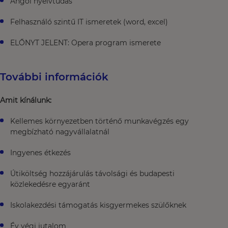
Angol nyelvtudás​
Felhasználó szintű IT ismeretek (word, excel)
ELŐNYT JELENT: Opera program ismerete
További információk
Amit
kínálunk
:
Kellemes környezetben történő munkavégzés egy
megbízható nagyvállalatnál
Ingyenes étkezés
Útiköltség hozzájárulás távolsági és budapesti
közlekedésre egyaránt
Iskolakezdési támogatás kisgyermekes szülőknek
Év végi jutalom