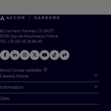
82 rue Henri Farman, CS 20077
92130 Issy-les-Moulineaux, France
TEL: +33 (0)1 45 38 86 00
Accor Group website
Careers Home
Expan
Accor Tech & Digital
Information
Expan
Why Join Accor
Personal Information
Jobs
Student Opportunities
Cookie Settings
Graduate Opportunites