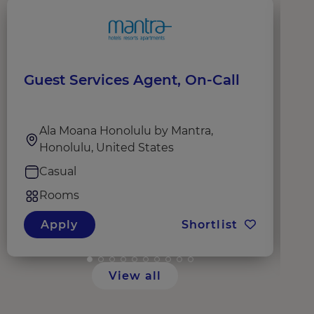
Guest Services Agent, On-Call
S
Ala Moana Honolulu by Mantra,
Honolulu, United States
Casual
Rooms
Apply
Shortlist
View all