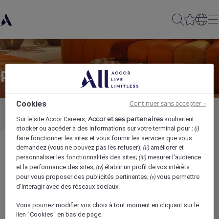
Partager à un(e) ami(e)
Cookies
Continuer sans accepter →
Accor et ses partenaires
Sur le site Accor Careers,
souhaitent
stocker ou accéder à des informations sur votre terminal pour :
(i)
faire fonctionner les sites et vous fournir les services que vous
Director of Rooms, Full Time
demandez (vous ne pouvez pas les refuser);
améliorer et
(ii)
personnaliser les fonctionnalités des sites;
mesurer l'audience
(iii)
et la performance des sites;
établir un profil de vos intérêts
(iv)
Votre nom
*
pour vous proposer des publicités pertinentes;
vous permettre
(v)
d'interagir avec des réseaux sociaux.
Vous pourrez modifier vos choix à tout moment en cliquant sur le
lien "Cookies" en bas de page.