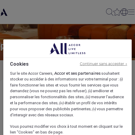
Partager à un(e) ami(e)
Cookies
Continuer sans accepter →
Accor et ses partenaires
Sur le site Accor Careers,
souhaitent
stocker ou accéder à des informations sur votre terminal pour :
(i)
faire fonctionner les sites et vous fournir les services que vous
Demi Chef
demandez (vous ne pouvez pas les refuser);
améliorer et
(ii)
personnaliser les fonctionnalités des sites;
mesurer l'audience
(iii)
et la performance des sites;
établir un profil de vos intérêts
(iv)
Votre nom
*
pour vous proposer des publicités pertinentes;
vous permettre
(v)
d'interagir avec des réseaux sociaux.
Vous pourrez modifier vos choix à tout moment en cliquant sur le
lien "Cookies" en bas de page.