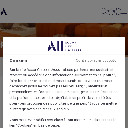
Partager à un(e) ami(e)
Cookies
Continuer sans accepter →
Accor et ses partenaires
Sur le site Accor Careers,
souhaitent
stocker ou accéder à des informations sur votre terminal pour :
(i)
faire fonctionner les sites et vous fournir les services que vous
Guest Service Associate-F&B Service
demandez (vous ne pouvez pas les refuser);
améliorer et
(ii)
personnaliser les fonctionnalités des sites;
mesurer l'audience
(iii)
et la performance des sites;
établir un profil de vos intérêts
(iv)
Votre nom
*
pour vous proposer des publicités pertinentes;
vous permettre
(v)
d'interagir avec des réseaux sociaux.
Vous pourrez modifier vos choix à tout moment en cliquant sur le
lien "Cookies" en bas de page.