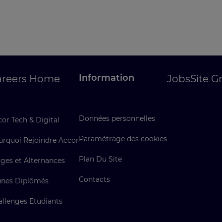
Information
areers Home
Jobs
Site G
Données personnelles
or Tech & Digital
Paramétrage des cookies
urquoi Rejoindre Accor
Plan Du Site
ges et Alternances
Contacts
unes Diplômés
allenges Etudiants