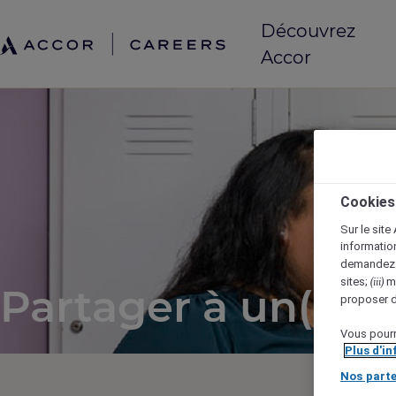
Découvrez
Accor
Cookies
Sur le site
information
demandez (
sites;
me
(iii)
Partager à un(e) a
proposer d
Vous pourr
Plus d'i
Nos parte