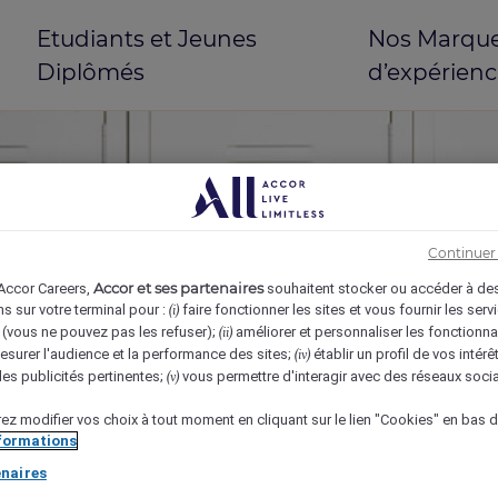
Etudiants et Jeunes
Nos Marques
Diplômés
d’expérienc
Continuer 
Accor et ses partenaires
 Accor Careers,
souhaitent stocker ou accéder à de
s sur votre terminal pour :
faire fonctionner les sites et vous fournir les ser
(i)
vous ne pouvez pas les refuser);
améliorer et personnaliser les fonctionna
(ii)
surer l'audience et la performance des sites;
établir un profil de vos intér
(iv)
mi(e)
es publicités pertinentes;
vous permettre d'interagir avec des réseaux soci
(v)
ez modifier vos choix à tout moment en cliquant sur le lien "Cookies" en bas 
nformations
naires