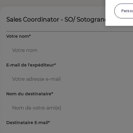
Perso
Sales Coordinator - SO/ Sotogrande
Votre nom
*
E-mail de l'expéditeur
*
Nom du destinataire
*
Destinataire E-mail
*