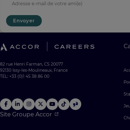
Envoyer
C
82 rue Henri Farman, CS 20077
92130 Issy-les-Moulineaux, France
Acc
TEL: +33 (0)1 45 38 86 00
Po
Sta
Je
Site Groupe Accor
Ch