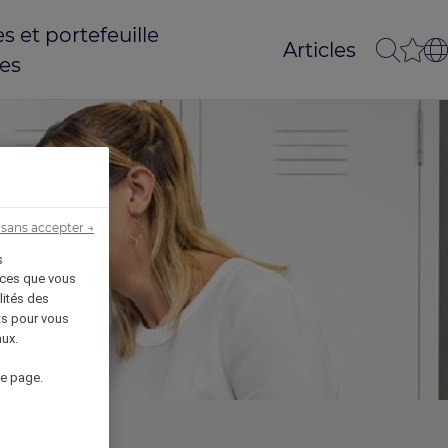
 et portefeuille
Articles
es
sans accepter →
s
vices que vous
lités des
êts pour vous
aux.
de page.