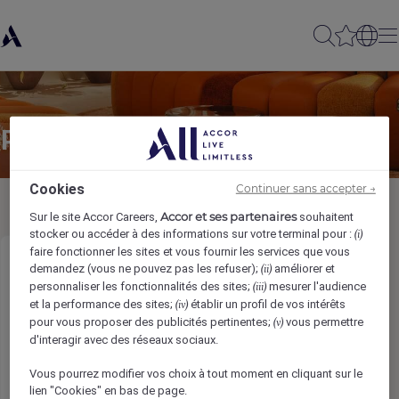
Partager à un(e) ami(e)
Cookies
Continuer sans accepter →
Accor et ses partenaires
Sur le site Accor Careers,
souhaitent
stocker ou accéder à des informations sur votre terminal pour :
(i)
faire fonctionner les sites et vous fournir les services que vous
Assistant General Manager
demandez (vous ne pouvez pas les refuser);
améliorer et
(ii)
personnaliser les fonctionnalités des sites;
mesurer l'audience
(iii)
et la performance des sites;
établir un profil de vos intérêts
(iv)
Votre nom
*
pour vous proposer des publicités pertinentes;
vous permettre
(v)
d'interagir avec des réseaux sociaux.
Vous pourrez modifier vos choix à tout moment en cliquant sur le
lien "Cookies" en bas de page.