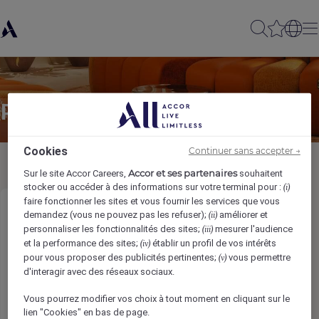
Partager à un(e) ami(e)
Cookies
Continuer sans accepter →
Accor et ses partenaires
Sur le site Accor Careers,
souhaitent
stocker ou accéder à des informations sur votre terminal pour :
(i)
faire fonctionner les sites et vous fournir les services que vous
Front Office Intern - The Hoxton, Lloyd
demandez (vous ne pouvez pas les refuser);
améliorer et
(ii)
personnaliser les fonctionnalités des sites;
mesurer l'audience
(iii)
et la performance des sites;
établir un profil de vos intérêts
(iv)
Votre nom
*
pour vous proposer des publicités pertinentes;
vous permettre
(v)
d'interagir avec des réseaux sociaux.
Vous pourrez modifier vos choix à tout moment en cliquant sur le
lien "Cookies" en bas de page.