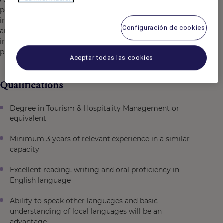
performance by analyzing data, forecasting demand, and
implementing strategic pricing to maximize revenue
Configuración de cookies
and profitability. They monitor market trends, manage
inventory, and collaborate with sales/marketing to align
pricing with business goals.
Aceptar todas las cookies
Qualifications
Degree in Tourism & Hospitality Management or
equivalent
Minimum 3 years of relevant experience in a similar
capacity
Excellent reading, writing and oral proficiency in
English language
Ability to speak other languages and basic
understanding of local languages will be an
advantage