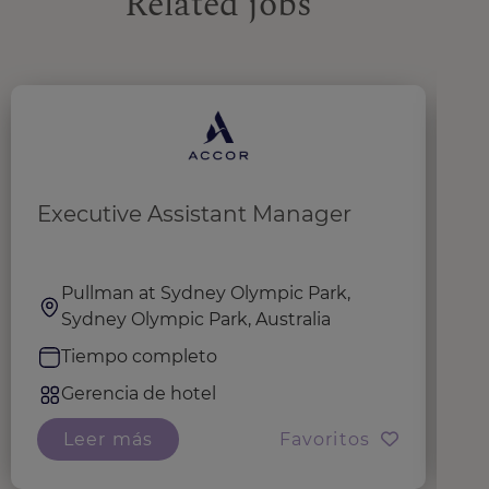
Related jobs
Executive Assistant Manager
G
T
Pullman at Sydney Olympic Park,
Sydney Olympic Park, Australia
Tiempo completo
Gerencia de hotel
Leer más
Favoritos