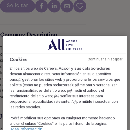
Solicitar
Company Description
The Mercure Langkawi will be described as a Hotel
offering attentive, personalized service with a natural
Cookies
Continuar sin aceptar
smile, friendliness, proactiveness and professionalism. In
order to achieve excellence and the prestige of an
Accor y sus colaboradores
En los sitios web de Careers,
International 4* midscale hotel rating, it is necessary that
desean almacenar o recuperar información en su dispositivo
management achieves a five-star ability to manage and
(i)
para:
gestionar los sitios web y proporcionarle los servicios que
relate to employees. The keys to achieving our goals are
(ii)
solicita (estas no pueden rechazarse);
mejorar y personalizar
(iii)
the employee well-being, effective communications, and
las funcionalidades del sitio web;
medir el tráfico y el
(iv)
rendimiento del sitio web;
perfilar sus intereses para
service standards with a high level of professionalism.
(v)
proporcionarle publicidad relevante;
permitirle interactuar con
las redes sociales.
Job Description
Podrá modificar sus opciones en cualquier momento haciendo
clic en el enlace "Cookies" en la parte inferior de la página.
Más información
A Revenue Manager optimizes a company’s financial