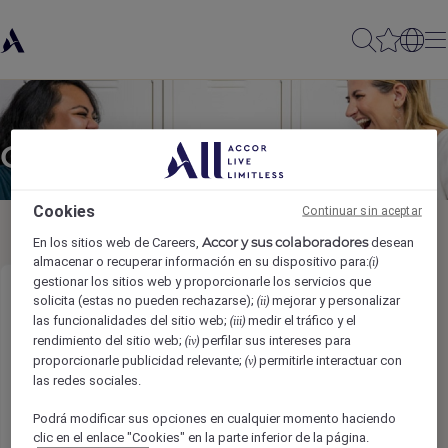
Compartir con amigos
Cookies
Continuar sin aceptar
Accor y sus colaboradores
En los sitios web de Careers,
desean
almacenar o recuperar información en su dispositivo para:
(i)
gestionar los sitios web y proporcionarle los servicios que
Coordinador de Grupos
solicita (estas no pueden rechazarse);
mejorar y personalizar
(ii)
las funcionalidades del sitio web;
medir el tráfico y el
(iii)
rendimiento del sitio web;
perfilar sus intereses para
(iv)
Nombre del remitente
*
proporcionarle publicidad relevante;
permitirle interactuar con
(v)
las redes sociales.
Podrá modificar sus opciones en cualquier momento haciendo
clic en el enlace "Cookies" en la parte inferior de la página.