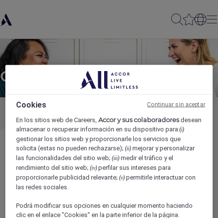
Compartir con amigos
Cookies
Continuar sin aceptar
Accor y sus colaboradores
En los sitios web de Careers,
desean
almacenar o recuperar información en su dispositivo para:
(i)
gestionar los sitios web y proporcionarle los servicios que
Revenue and Distribution Optimization
solicita (estas no pueden rechazarse);
mejorar y personalizar
(ii)
las funcionalidades del sitio web;
medir el tráfico y el
(iii)
Manager
rendimiento del sitio web;
perfilar sus intereses para
(iv)
proporcionarle publicidad relevante;
permitirle interactuar con
(v)
Nombre del remitente
*
las redes sociales.
Podrá modificar sus opciones en cualquier momento haciendo
clic en el enlace "Cookies" en la parte inferior de la página.