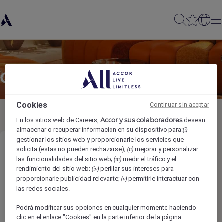
Compartir con amigos
Cookies
Continuar sin aceptar
Accor y sus colaboradores
En los sitios web de Careers,
desean
almacenar o recuperar información en su dispositivo para:
(i)
gestionar los sitios web y proporcionarle los servicios que
Kitchen Attendant
solicita (estas no pueden rechazarse);
mejorar y personalizar
(ii)
las funcionalidades del sitio web;
medir el tráfico y el
(iii)
rendimiento del sitio web;
perfilar sus intereses para
(iv)
Nombre del remitente
*
proporcionarle publicidad relevante;
permitirle interactuar con
(v)
las redes sociales.
Podrá modificar sus opciones en cualquier momento haciendo
clic en el enlace "Cookies" en la parte inferior de la página.